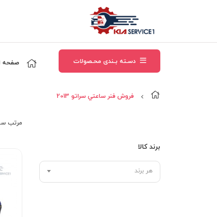
دسـته بـندی محـصولات
صفحه ا
فروش فنر ساعتي سراتو 2013
مرتب‌ سا
برند کالا
هر برند