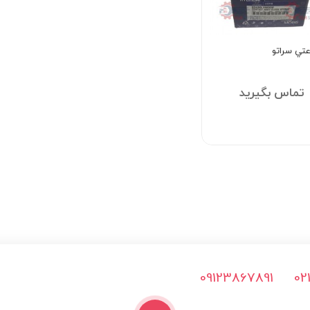
عتي سراتو
تماس بگیرید
09123867891
02