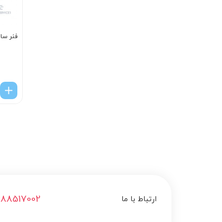
فنر سا
188517002
ارتباط با ما