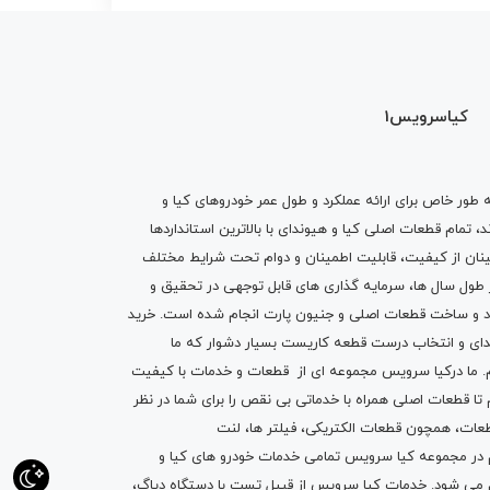
کیاسرویس1
ه طور خاص برای ارائه عملکرد و طول عمر خودروهای کیا و
تمام قطعات اصلی کیا و هیوندای با بالاترین استانداردها
نان از کیفیت، قابلیت اطمینان و دوام تحت شرایط مختلف
ول سال ها، سرمایه گذاری های قابل توجهی در تحقیق و
اد و ساخت قطعات اصلی و جنیون پارت انجام شده است.
خرید
دای
و انتخاب درست قطعه کاریست بسیار دشوار که ما
.
ما درکیا سرویس مجموعه ای از
قطعات
و
خدمات
با کیفیت
م تا قطعات اصلی همراه با خدماتی بی نقص را برای شما در نظر
ز قطعات، همچون قطعات
الکتریکی
،
فیلتر ها
،
لنت
یم در مجموعه کیا سرویس تمامی خدمات خودرو های کیا و
م می شود. خدمات کیا سرویس از قبیل
تست با دستگاه دیاگ
،