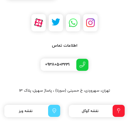
اطلاعات تماس
09380503231
تهران، سهروردی، خ حسینی (سورنا) ، پاساژ سهیل، پلاک 13
نقشه گوگل
نقشه ویز