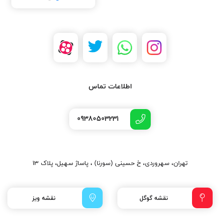
اطلاعات تماس
09380503231
تهران، سهروردی، خ حسینی (سورنا) ، پاساژ سهیل، پلاک 13
نقشه گوگل
نقشه ویز