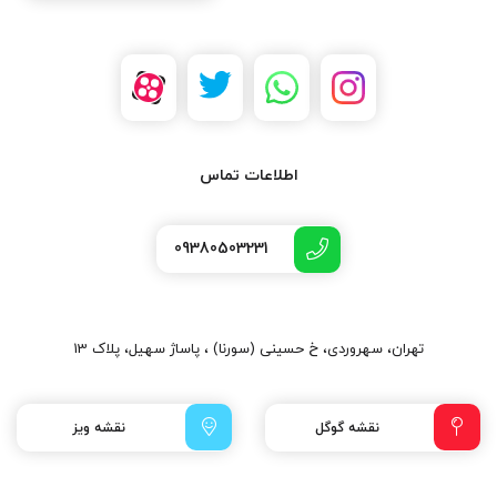
اطلاعات تماس
09380503231
تهران، سهروردی، خ حسینی (سورنا) ، پاساژ سهیل، پلاک 13
نقشه گوگل
نقشه ویز