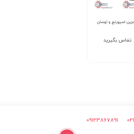
بنزین اسپورتج و توسان
تماس بگیرید
09123867891
02