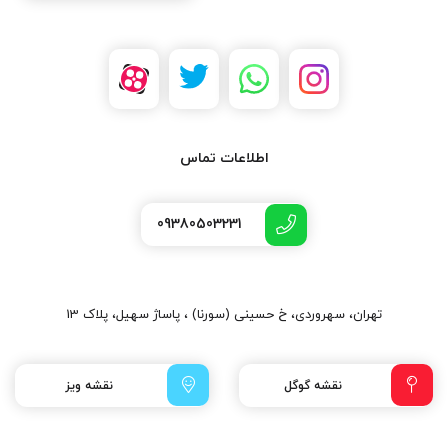
اطلاعات تماس
09380503231
تهران، سهروردی، خ حسینی (سورنا) ، پاساژ سهیل، پلاک 13
نقشه گوگل
نقشه ویز