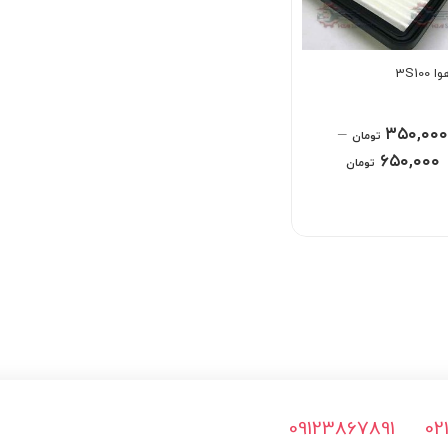
3S100
–
۳۵۰,۰۰۰
تومان
۶۵۰,۰۰۰
تومان
09123867891
02