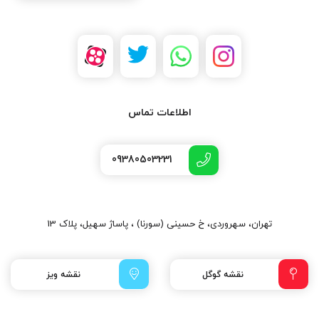
اطلاعات تماس
09380503231
تهران، سهروردی، خ حسینی (سورنا) ، پاساژ سهیل، پلاک 13
نقشه گوگل
نقشه ویز