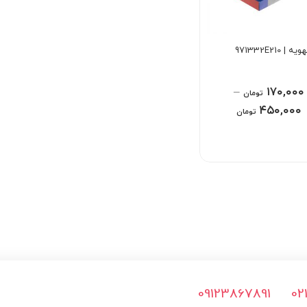
| 971332E210
–
۱۷۰,۰۰۰
تومان
۴۵۰,۰۰۰
تومان
09123867891
02