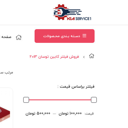
دسـته بـندی محـصولات
صفحه ا
فروش فیلتر کابین توسان 2013
مرتب‌ سا
فیلتر براساس قیمت :
حداقل
حداکثر
100,000 تومان
500,000 تومان
قیمت:
—
قیمت
قیمت