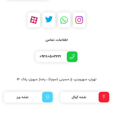
اطلاعات تماس
09380503231
تهران، سهروردی، خ حسینی (سورنا) ، پاساژ سهیل، پلاک 13
نقشه گوگل
نقشه ویز