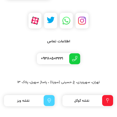
اطلاعات تماس
09380503231
تهران، سهروردی، خ حسینی (سورنا) ، پاساژ سهیل، پلاک 13
نقشه گوگل
نقشه ویز