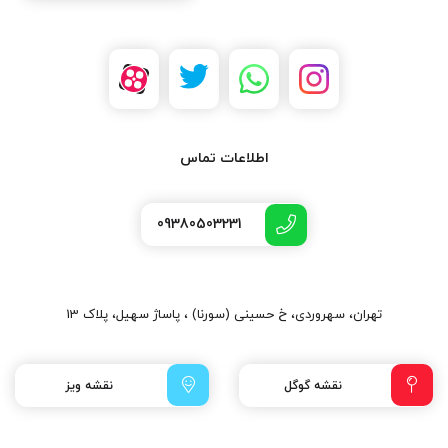
اطلاعات تماس
09380503231
تهران، سهروردی، خ حسینی (سورنا) ، پاساژ سهیل، پلاک 13
نقشه گوگل
نقشه ویز