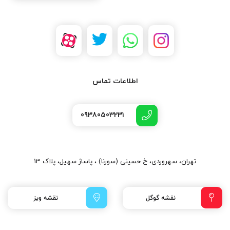
اطلاعات تماس
09380503231
تهران، سهروردی، خ حسینی (سورنا) ، پاساژ سهیل، پلاک 13
نقشه گوگل
نقشه ویز