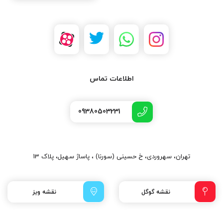
اطلاعات تماس
09380503231
تهران، سهروردی، خ حسینی (سورنا) ، پاساژ سهیل، پلاک 13
نقشه گوگل
نقشه ویز