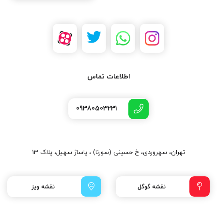
اطلاعات تماس
09380503231
تهران، سهروردی، خ حسینی (سورنا) ، پاساژ سهیل، پلاک 13
نقشه گوگل
نقشه ویز