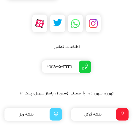
اطلاعات تماس
09380503231
تهران، سهروردی، خ حسینی (سورنا) ، پاساژ سهیل، پلاک 13
نقشه گوگل
نقشه ویز