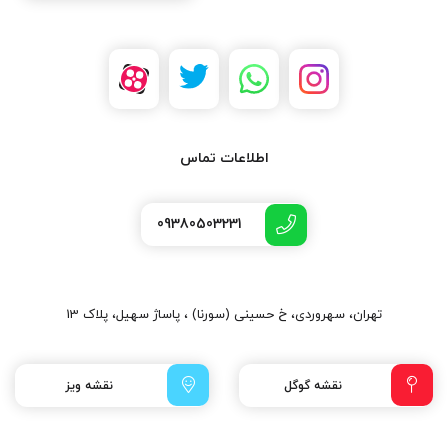
اطلاعات تماس
09380503231
تهران، سهروردی، خ حسینی (سورنا) ، پاساژ سهیل، پلاک 13
نقشه گوگل
نقشه ویز