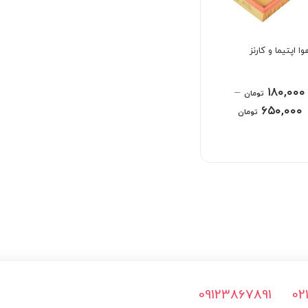
وا اپتیما و کارنز
–
۱۸۰,۰۰۰
تومان
۶۵۰,۰۰۰
تومان
09123867891
02