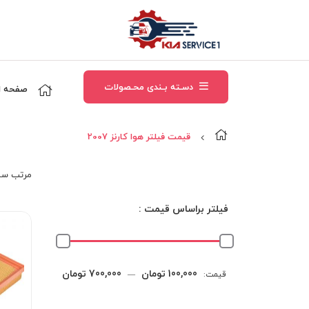
دسـته بـندی محـصولات
صفحه ا
قیمت فیلتر هوا کارنز 2007
مرتب‌ سا
فیلتر براساس قیمت :
حداقل
حداکثر
100,000 تومان
700,000 تومان
قیمت:
—
قیمت
قیمت