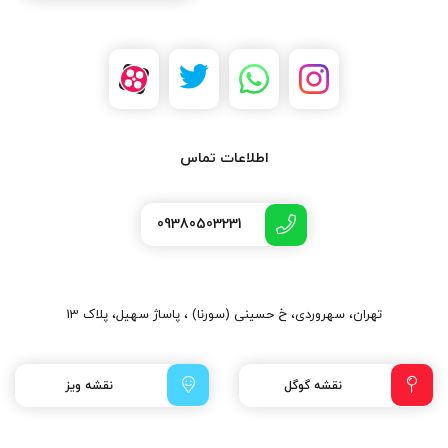
اطلاعات تماس
09380503231
تهران، سهروردی، خ حسینی (سورنا) ، پاساژ سهیل، پلاک 13
نقشه گوگل
نقشه ویز