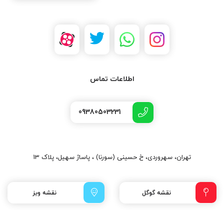
اطلاعات تماس
09380503231
تهران، سهروردی، خ حسینی (سورنا) ، پاساژ سهیل، پلاک 13
نقشه گوگل
نقشه ویز