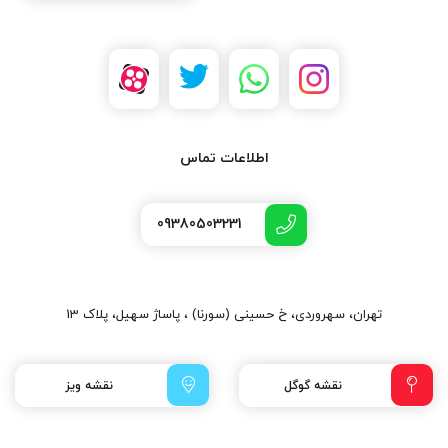
اطلاعات تماس
09380503231
تهران، سهروردی، خ حسینی (سورنا) ، پاساژ سهیل، پلاک 13
نقشه گوگل
نقشه ویز