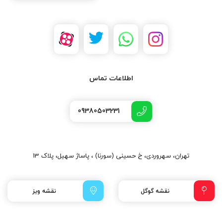
اطلاعات تماس
09380503231
تهران، سهروردی، خ حسینی (سورنا) ، پاساژ سهیل، پلاک 13
نقشه گوگل
نقشه ویز