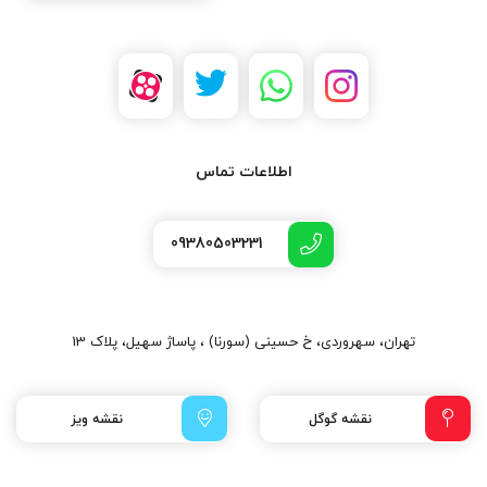
اطلاعات تماس
09380503231
تهران، سهروردی، خ حسینی (سورنا) ، پاساژ سهیل، پلاک 13
نقشه گوگل
نقشه ویز