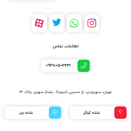
اطلاعات تماس
09380503231
تهران، سهروردی، خ حسینی (سورنا) ، پاساژ سهیل، پلاک 13
نقشه گوگل
نقشه ویز