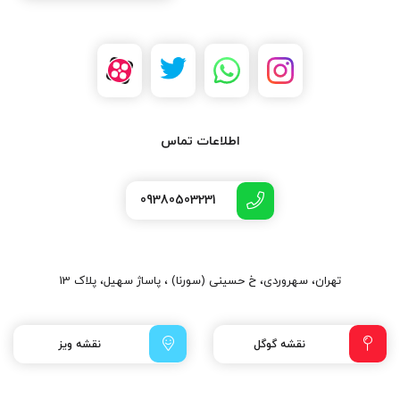
اطلاعات تماس
09380503231
تهران، سهروردی، خ حسینی (سورنا) ، پاساژ سهیل، پلاک 13
نقشه گوگل
نقشه ویز