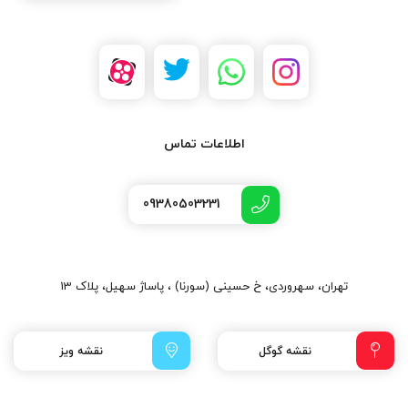
اطلاعات تماس
09380503231
تهران، سهروردی، خ حسینی (سورنا) ، پاساژ سهیل، پلاک 13
نقشه گوگل
نقشه ویز