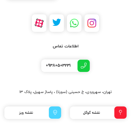
اطلاعات تماس
09380503231
تهران، سهروردی، خ حسینی (سورنا) ، پاساژ سهیل، پلاک 13
نقشه گوگل
نقشه ویز