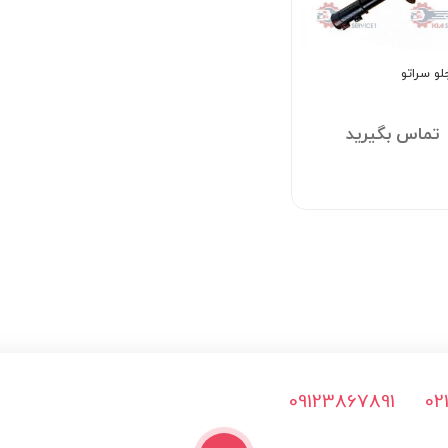
و سراتو
تماس بگیرید
09123867891
02