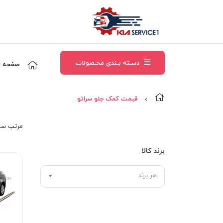
دسـته بـندی محـصولات
صفحه ا
قیمت کمک جلو سراتو
مرتب‌ سا
برند کالا
هر برند