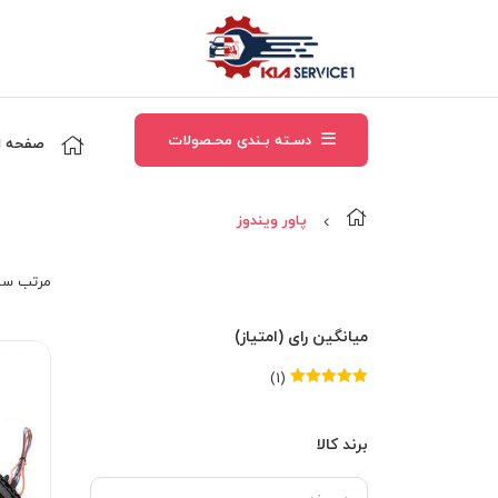
دسـته بـندی محـصولات
صفحه ا
پاور ويندوز
مرتب‌ سا
میانگین رای (امتیاز)
(1)
امتیاز
5
از 5
برند کالا