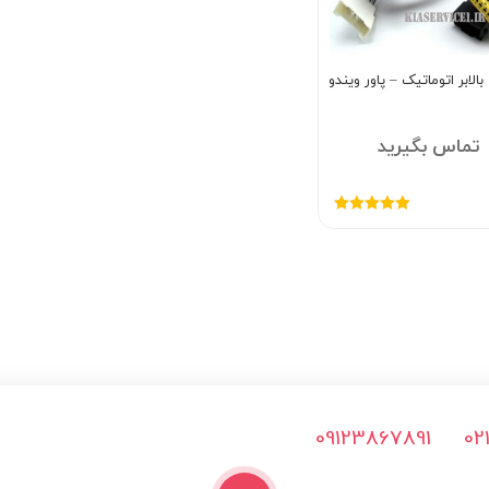
لابر اتوماتیک – پاور ویندو
تماس بگیرید
امتیاز
5.00
از
5
09123867891
02