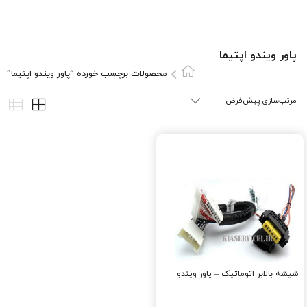
پاور ويندو اپتيما
محصولات برچسب خورده “پاور ويندو اپتيما”
شیشه بالابر اتوماتیک – پاور ویندو