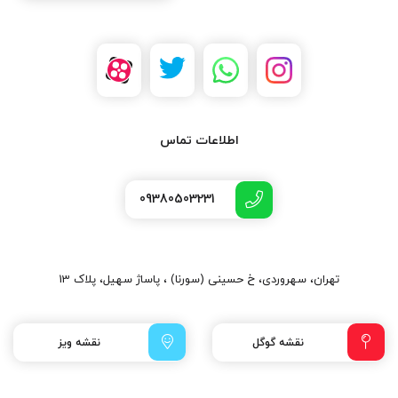
اطلاعات تماس
09380503231
تهران، سهروردی، خ حسینی (سورنا) ، پاساژ سهیل، پلاک 13
نقشه گوگل
نقشه ویز