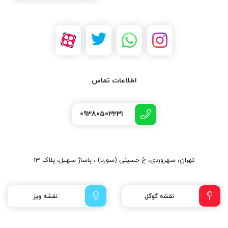
اطلاعات تماس
09380503231
تهران، سهروردی، خ حسینی (سورنا) ، پاساژ سهیل، پلاک 13
نقشه گوگل
نقشه ویز