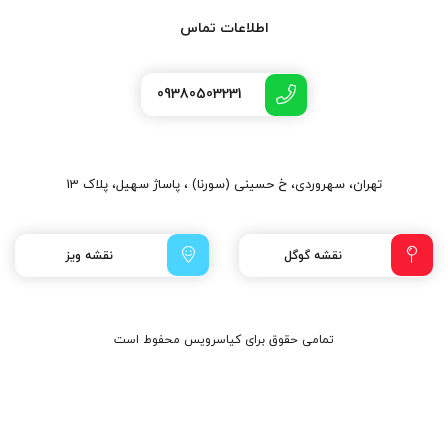
اطلاعات تماس
09380503231
تهران، سهروردی، خ حسینی (سورنا) ، پاساژ سهیل، پلاک 13
نقشه گوگل
نقشه ویز
تمامی حقوق برای کیاسرویس محفوط است