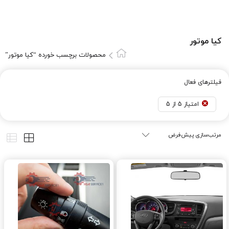
کيا موتور
محصولات برچسب خورده “کيا موتور”
فیلترهای فعال
امتیاز 5 از 5