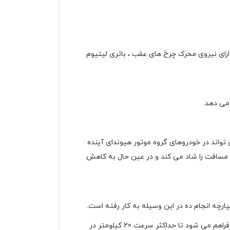
دارای نیروی محرک چرخ های عقب ، باتری لیتیوم
 می دهد.
اند در خودروهای گروه موتور هیوندای آینده
 مسافت را شاد می کند و در عین حال به کاهش
ارچه انجام ده در این وسیله به کار رفته است.
آخرین نسخه اسکوتر برقی گروه هیوندای موتور دارای باتری لیتیوم 10.5 Ah است. به کمک این باطری این امکان برای اسکوتر فراهم می شود تا حداکثر سرعت 20 کیلومتر در