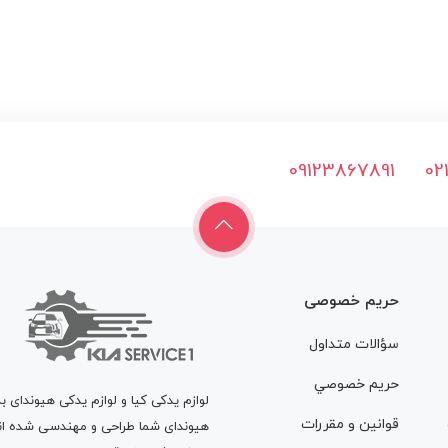
09123867891
02
حریم خصوصی
سؤالات متداول
حريم خصوصي
لوازم یدکی کیا و لوازم یدکی هیوندای ب
قوانين و مقررات
هیوندای شما طراحی و مهندسی شده اند، 