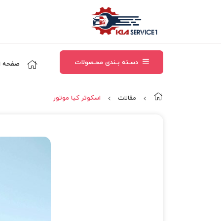
دسـته بـندی محـصولات
صفحه ا
مقالات
اسکوتر کیا موتور