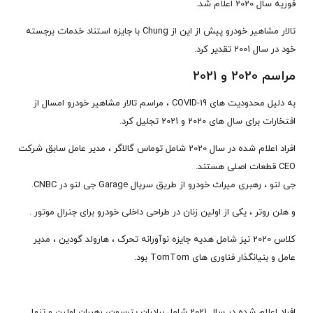
فوریه سال 2020 اعلام شد.
تالار مشاهیر خودرو پیش از این از Chung با جایزه استناد خدمات برجسته
خود در سال 2001 تقدیر کرد.
مراسم 2020 و 2021
به دلیل محدودیت های COVID-19 ، مراسم تالار مشاهیر خودرو امسال از
افتخارات برای سال های 2020 و 2021 تجلیل کرد.
افراد اعلام شده در سال 2020 شامل توماس گالاگر ، مدیر عامل سابق شرکت
CEO قطعات اصلی هستند.
جی لنو ، رهبری میراث خودرو از طریق سریال Garage جی لنو در CNBC.
و هلن روتر ، یکی از اولین زنان در طراحی داخلی خودرو برای جنرال موتور .
کلاس 2020 نیز شامل هدیه جایزه نوآورانه تحرک ، هارولد گودین ، ​​مدیر
عامل و بنیانگذار فناوری های TomTom بود.
افراد اعلام شده در سال 2021 شامل برادران پترسون، رهبران اولین و تنها