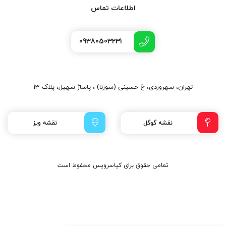
اطلاعات تماس
09380503231
تهران، سهروردی، خ حسینی (سورنا) ، پاساژ سهیل، پلاک 13
نقشه گوگل
نقشه ویز
تمامی حقوق برای کیاسرویس محفوط است