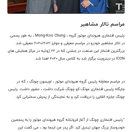
مراسم تالار مشاهیر
رئیس افتخاری هیوندای موتور گروه ، Mong-Koo Chung ، به طور رسمی
در تالار مشاهیر خودرو در مراسم معرفی و جوایز 2020/2021 معرفی شد.
بزرگترین افتخار این صنعت در جشنی که در 22 ژوئیه در مرکز همایش های
ICON در دیترویت برگزار شد به کلاس سال 2020 اهدا شد.
در مراسم معارفه رئیس گروه هیوندای موتور ، اویسون چونگ ، که در
جایگاه رئیس افتخاری مونگ-کو چونگ شرکت داشت ، حضور داشت. رئیس
چونگ جایزه القایی را دریافت کرد و به نمایندگی از پدرش سخنرانی کرد.
“رئیس افتخاری چونگ از آغاز فروتنانه گروه هیوندای موتور را به پنجمین
خودروساز بزرگ جهان تبدیل کرد. اگر پدر من اینجا بود ، می گفت این