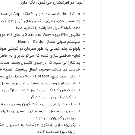
آنچه در اطرافشان می‌گذرد، نگه دارد.
Android Auto استاندارد و Apple CarPlay در همه تریم ها
پد لمسی جدید بصری با کنترل های آب و هوا و صدا
دهد، خواه کنترل دما باشد یا تنظیم صدا
مانیتور 360 درجه Surround-View با نمای 3D موجود، دید کاملی از محیط اطراف وسیله نقلیه را فراهم می کند.
سیستم صوتی ممتاز Harman Kardon
بلوتوث چند اتصالی به طور همزمان دو گوشی هوش
نمایه شخصی‌سازی شده که می‌تواند برای به خاطر
پد شارژ بی سیم که در جلوی کنسول وسط، همانن
خدمات کیا کانکت موجود، اتصال پیشرفته تعبیه شد
ابتدا اسپورتیج، Wi-Fi Hotspot حداکثر پنج دستگاه را به اینترنت مبتنی بر 4G LTE متصل می کند.
شامل به‌روزرسانی‌های نقشه هوایی برای وسایل
اپلیکیشن کیا اکسس به روز شده با سازگاری جدی
باز کردن قفل در و موارد دیگر.
با قابلیت ردیابی و بی حرکت کردن وسایل نقلیه
مسیریابی متصل: سیستم ابری مسیر بهینه را با
ترجیحی کاربران را بیاموزد.
از راه دور) استفاده کنند.