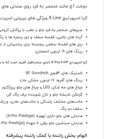
دوخت آج مانند منحصر به فرد روی صندلی های چرم مصنوعی SynTex منحصر به 
کیا اسپورتیج X-Line ویژگی های بیرونی اسپرت و خشن را ترکیب می کند:
سپرهای منحصر به فرد جلو و عقب با روکش کرومی
آینه های جانبی، قفسه سقف و دور پنجره ها با رن
ریل های قفسه سقفی برجسته برای پشتیبانی از لوا
رینگ های 19 اینچی انحصاری
کیا اسپورتج 2023 X-Pro دارای سخت‌افزار آفرود است که با عناصر طراحی آن مطابقت دارد
لاستیک های 4فصل BF Goodrich
رینگ های آفرود 17 اینچی مشکی مات
چراغ های مه شکن LED و چراغ های جلو پروژکتور LED موجود (استاندارد در X-Pro Prestige) برای روشن کردن مسیر پیش رو اگر ماجراجویی شما را به شب برد.
گرمکن شیشه جلو و نازل شوینده برف پاک کن
حالت‌های مختلف رانندگی با حالت‌های عادی، ورزش
سقف دو رنگ
صندلی های جلو دارای تهویه (X-Pro Prestige)
صندلی سرنشین جلو برقی 8 جهته (X-Pro Prestige)
الهام بخش راننده با کمک راننده پیشرفته