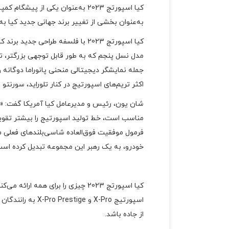
به‌عنوان بخشی از تغییر برند جهانی جدید کیا 
کیا اسپورتج 2023 با فلسفه طراحی جدید برند کیا، رقابت سختی در بازار این رده از شاسی بلند ها دارد.
مدل نسل پنجم که به طور قابل توجهی بزرگتر، ت
جمله نمایشگر دیجیتالی منحنی پانوراما دوگانه 
اکثر تریم‌های اسپورتیج در کنار تلوراید، سورنتو و K5 برنده جایزه در کارخانه تولید کیا در وست پوینت جورجیا، اکنون در ایالات متحده مونتاژ خواهند
شان یون، رئیس و مدیرعامل کیا آمریکا گفت: «د
مناسب است، خط تولید اسپورتیج را بیشتر تقوی
فرمول موفقیت فوق‌العاده شاسی‌بلندهای فعلی ما
خودرو، به یک رهبر این مجموعه تبدیل کرده است
از جاده باشد.