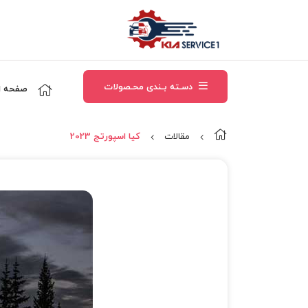
دسـته بـندی محـصولات
صفحه ا
مقالات
کیا اسپورتج 2023