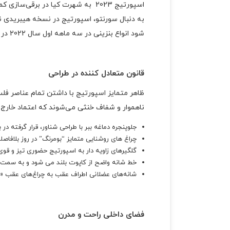
اسپورتیج 2023 به شهرت کیا در برقی‌سازی کمک می‌کند و در عین حال تعهد این برند به ساخت شاسی‌بلندهای مقاوم و توانمند را تقویت می‌کند.
به دنبال سورنتو، اسپورتیج در نسخه هیبریدی ن
شود انواع بنزینی در سه ماهه اول سال 2022 در ایالات متحده به فروش برسد.
قانون متعادل کننده در طراحی
ظاهر متمایز اسپورتیج با داشتن تمام عناصر فلس
ناهموار و شفاف خنثی می‌شوند که اعتماد خارج از
جلوپنجره دماغه ببر با طراحی شناور، قرار گرفته د
چراغ های روشنایی متمایز “بومرنگ” در روز بلافاص
گلگیرهای زاویه دار به اسپورتیج حضوری تیز و قو
خط شانه واضح از کاپوت بلند می شود و به سمت
شانه‌های عضلانی اطراف عقب به چراغ‌های عقب «نا
فضای داخلی راحت و مدرن