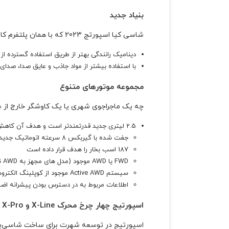
بنیاد جدید
شاسی کیا اسپورتج 2023 که با همان پلتفرم کاملاً جدید نسل سوم «N3» که در سورنتو یافت می‌شود، پایه‌ای سفت و سخت ایجاد می‌کند و هدف آن ارائه:
دینامیک رانندگی بهتر از طریق استفاده گسترده 
با استفاده بیشتر از مواد جاذب و عایق صدا، صدای ج
مجموعه موتورهای متنوع
چه یک ماجراجوی شهری یا یک کاوشگر خارج از سنگفرش باشید، یک ge
2.5 لیتری جدید قدرتمندتر است و هدف آن کاهش مصرف سوخت بیشتر از موتور است
جفت شده با گیربکس 8 سرعته اتوماتیک جدید
187 اسب بخار را هدف قرار داده است
FWD یا AWD موجود (مدل های مجهز به AWD نسبت به اسپورتیج خروجی 1.5 اینچ از زمین فاصله دارند)
سیستم Active AWD موجود از کوپلینگ الکتروهیدرولیک با دیفرانسیل قفل مرکزی برای توزیع فعال نیرو بین چرخ‌های جلو و عقب بسته به جاده و شرایط رانندگی استفاده می‌کند.
اطلاعات مربوط به در دسترس بودن پیشرانه اضا
اسپورتیج چهار چرخ محرک X-Line و X-Pro