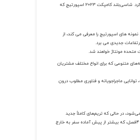
کیا اسپورتج 2023 به‌عنوان یکی از پیشگام کمپانی کیاموتورز، با رونمایی از نسل پنجم، مهم‌ترین تغییر تا به امروز را تجربه کرد. شاسی‌بلند کامپکت 2023 اسپورتیج که
مونه های اسپورتیج را معرفی می کند، از
رتفاعات جدیدی می برد.
ه‌های متنوعی که برای انواع مختلف مشتریان
 توانایی ماجراجویانه و فناوری مطلوب درون
سپورتج 2023 چیزی را برای همه ارائه می‌کند، با ترکیب و تریم‌های متنوع که شامل LX، EX، SX، SX-Prestige و X-Line می‌شود، در حالی که تریم‌های کاملاً جدید
اسپورتیج X-Pro و X-Pro Prestige به رانندگان این امکان را می‌دهند. با ویژگی های آماده خارج از جاده از جمله لاستیک های 4فصل، که بیشتر از پیش آماده سفر به خارج