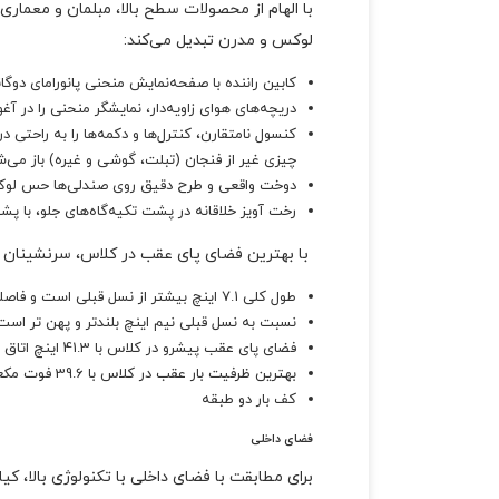
لوکس و مدرن تبدیل می‌کند:
کابین راننده با صفحه‌نمایش منحنی پانورامای دوگ
دریچه‌های هوای زاویه‌دار، نمایشگر منحنی را در آ
کنسول نامتقارن، کنترل‌ها و دکمه‌ها را به راحتی د
چیزی غیر از فنجان (تبلت، گوشی و غیره) باز می‌ش
دوخت واقعی و طرح دقیق روی صندلی‌ها حس لوکس بودن (SX و بالاتر)، همراه با چرم بدون حیوانات (EX و بال
رخت آویز خلاقانه در پشت تکیه‌گاه‌های جلو، با پشتی صندلی‌های قابل استفاده که دارای 
با بهترین فضای پای عقب در کلاس، سرنشینان 
طول کلی 7.1 اینچ بیشتر از نسل قبلی است و فاصله بین دو محور 3.4 اینچ بیشتر است.
نسبت به نسل قبلی نیم اینچ بلندتر و پهن تر است
فضای پای عقب پیشرو در کلاس با 41.3 اینچ اتاق
بهترین ظرفیت بار عقب در کلاس با 39.6 فوت مکعب. از فضا
کف بار دو طبقه
فضای داخلی