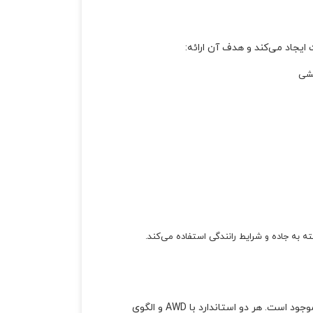
چشی
اسپورتیج در توسعه شهرت برای ساخت شاسی‌بلندهای مقاوم و توانمند، در تریم‌های X-Line و اسپورتیج X-Pro کاملاً جدید موجود است. هر دو استاندارد با AWD و الگوی