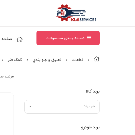
دسـته بـندی محـصولات
صفحه ا
قطعات
تعلیق و جلو بندي
کمک فنر
مرتب‌ سا
برند کالا
هر برند
برند خودرو