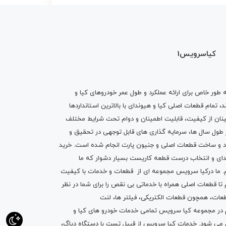
کیاسرویس1
ه طور خاص برای ارائه عملکرد و طول عمر خودروهای کیا و
تمام قطعات اصلی کیا و هیوندای با بالاترین استانداردها
نان از کیفیت، قابلیت اطمینان و دوام تحت شرایط مختلف
ول سال ها، سرمایه گذاری های قابل توجهی در تحقیق و
اد و ساخت قطعات اصلی و جنیون پارت انجام شده است.
خرید
دای
و انتخاب درست قطعه کاریست بسیار دشوار که ما
.
ما درکیا سرویس مجموعه ای از
قطعات
و
خدمات
با کیفیت
م تا قطعات اصلی همراه با خدماتی بی نقص را برای شما در نظر
ز قطعات، همچون قطعات
الکتریکی
،
فیلتر ها
،
لنت
یم در مجموعه کیا سرویس تمامی خدمات خودرو های کیا و
م می شود. خدمات کیا سرویس از قبیل
تست با دستگاه دیاگ
،