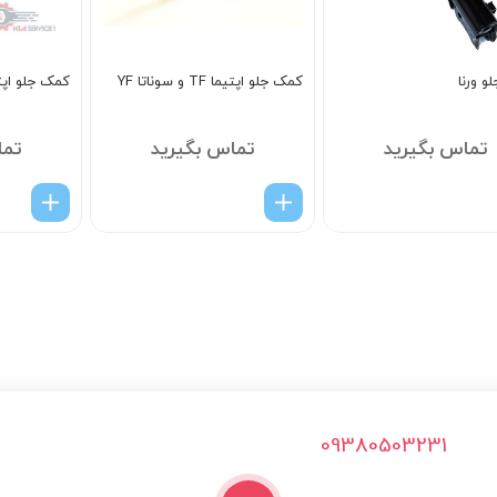
و ورنا
کمک جلو اپتیما TF و سوناتا YF
کمک جلو اپت
تماس بگیرید
تماس بگیرید
تما
09380503231