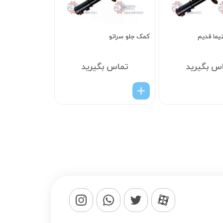
يما قديم
کمک جلو سراتو
س بگیرید
تماس بگیرید