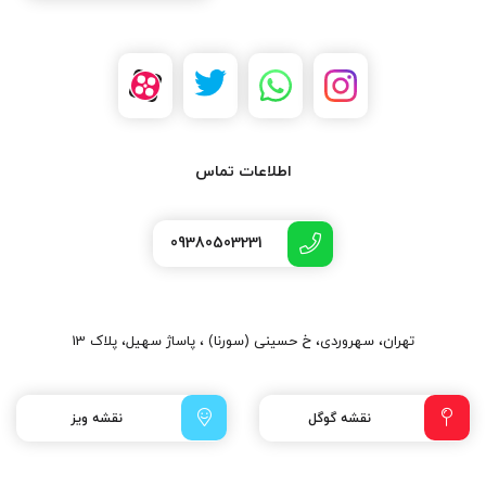
اطلاعات تماس
09380503231
تهران، سهروردی، خ حسینی (سورنا) ، پاساژ سهیل، پلاک 13
نقشه گوگل
نقشه ویز