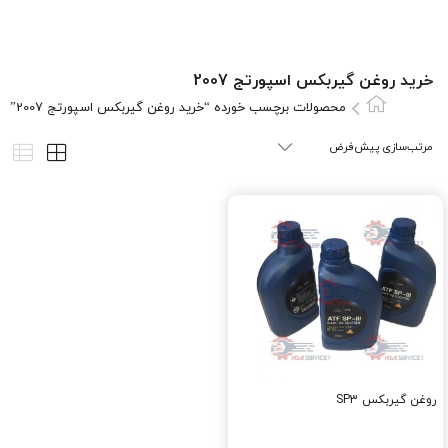
خرید روغن گیربکس اسپورتج 2007
محصولات برچسب خورده “خرید روغن گیربکس اسپورتج 2007”
روغن گيربکس SP3