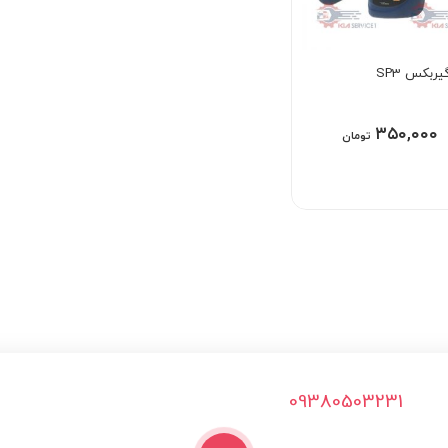
ربکس SP3
۳۵۰,۰۰۰
تومان
09380503231