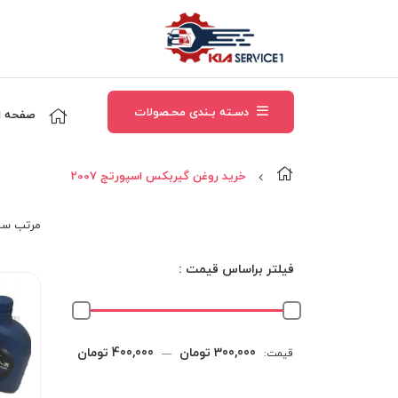
دسـته بـندی محـصولات
صفحه ا
خرید روغن گیربکس اسپورتج 2007
مرتب‌ سا
فیلتر براساس قیمت :
حداقل
حداکثر
300,000 تومان
400,000 تومان
قیمت:
—
قیمت
قیمت