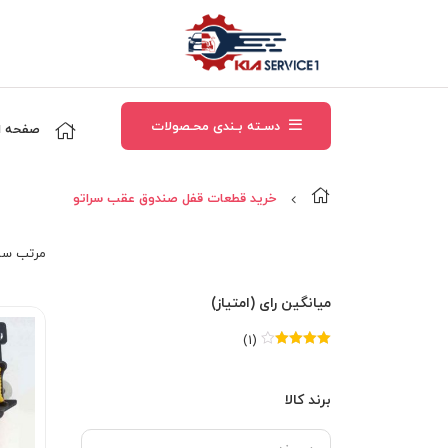
دسـته بـندی محـصولات
صفحه ا
خرید قطعات قفل صندوق عقب سراتو
مرتب‌ سا
میانگین رای (امتیاز)
(1)
امتیاز
4
از
5
برند کالا