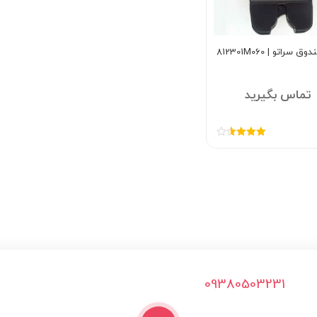
 سراتو | 812301M060
تماس بگیرید
امتیاز
3.60
از 5
09380503231