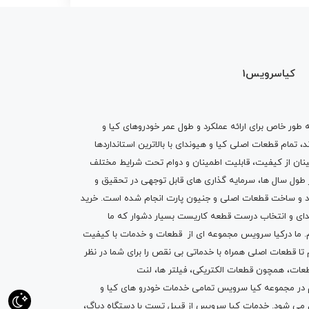
کیاسرویس1
ه طور خاص برای ارائه عملکرد و طول عمر خودروهای کیا و
تمام قطعات اصلی کیا و هیوندای با بالاترین استانداردها
نان از کیفیت، قابلیت اطمینان و دوام تحت شرایط مختلف
ول سال ها، سرمایه گذاری های قابل توجهی در تحقیق و
اد و ساخت قطعات اصلی و جنیون پارت انجام شده است.
خرید
دای
و انتخاب درست قطعه کاریست بسیار دشوار که ما
.
ما درکیا سرویس مجموعه ای از
قطعات
و
خدمات
با کیفیت
م تا قطعات اصلی همراه با خدماتی بی نقص را برای شما در نظر
ز قطعات، همچون قطعات
الکتریکی
،
فیلتر ها
،
لنت
یم در مجموعه کیا سرویس تمامی خدمات خودرو های کیا و
م می شود. خدمات کیا سرویس از قبیل
تست با دستگاه دیاگ
،