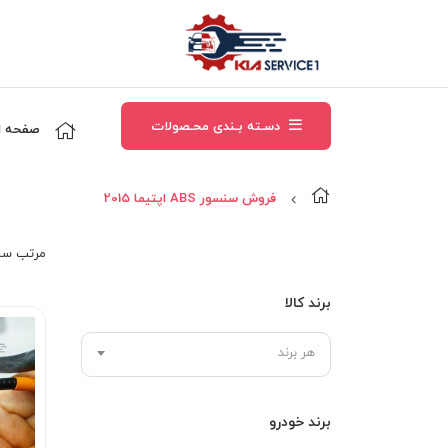
دسـته بـندی محـصولات
صفحه ا
فروش سنسور ABS اپتيما 2015
مرتب‌ سا
برند کالا
هر برند
برند خودرو