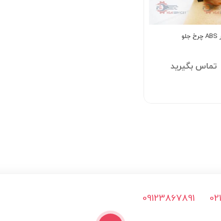
لو
تماس بگیرید
09123867891
02