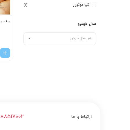
کیا موتورز
(1)
سنسور ABS چرخ ج
مدل خودرو
هر مدل خودرو
188517002
ارتباط با ما