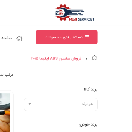
دسـته بـندی محـصولات
صفحه ا
فروش سنسور ABS اپتيما 2015
مرتب‌ سا
برند کالا
هر برند
برند خودرو