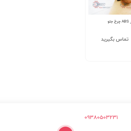
لو
تماس بگیرید
09380503231