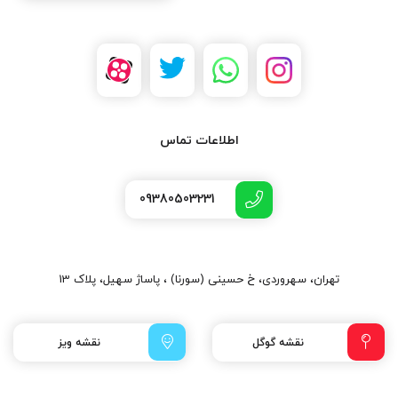
اطلاعات تماس
09380503231
تهران، سهروردی، خ حسینی (سورنا) ، پاساژ سهیل، پلاک 13
نقشه گوگل
نقشه ویز