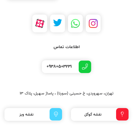
اطلاعات تماس
09380503231
تهران، سهروردی، خ حسینی (سورنا) ، پاساژ سهیل، پلاک 13
نقشه گوگل
نقشه ویز