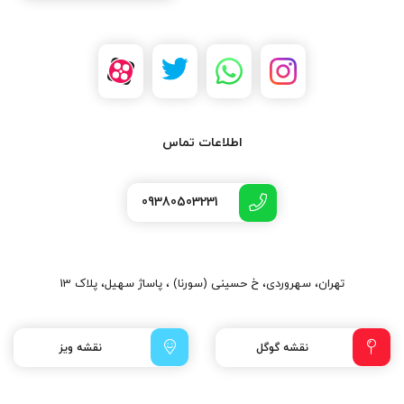
اطلاعات تماس
09380503231
تهران، سهروردی، خ حسینی (سورنا) ، پاساژ سهیل، پلاک 13
نقشه گوگل
نقشه ویز