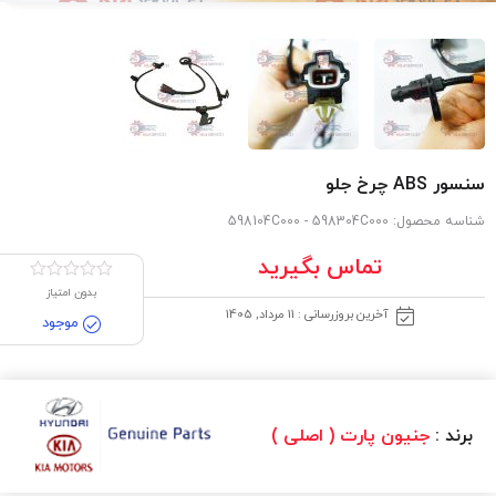
سنسور ABS چرخ جلو
شناسه محصول:
598104C000 - 598304C000
تماس بگیرید
بدون امتیاز
آخرین بروزرسانی : 11 مرداد, 1405
موجود
برند :
جنیون پارت ( اصلی )