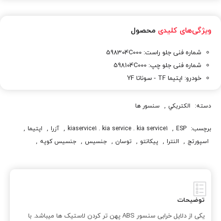
ویژگی‌های کلیدی
محصول
شماره فنی جلو راست: 598304C000
شماره فنی جلو چپ: 598104C000
خودرو: اپتیما TF - سوناتا YF
دسته:
الکتريکي
,
سنسور ها
برچسب:
ESP
,
kiaservice1 . kia service . kia service1
,
آزرا
,
اپتيما
,
اسپورتج
,
النترا
,
پيکانتو
,
توسان
,
جنسيس
,
جنسيس کوپه
,
خريد سنسور ABS
,
خودروي کيا
,
سانتافه
,
سنسور ABS
,
سنسور ABS جلو راست اپتیما
,
سورنتو
,
سوناتا
,
فروش سنسور ABS
,
فروش سنسور ABS اپتيما
,
فروش سنسور ABS اپتيما 2015
,
قيمت سنسور ABS
,
قيمت سنسور ABS اپتيما
,
توضیحات
قيمت سنسور ABS اپتيما 2015
,
کادنزا
,
کيا
,
کيا اپتيما
,
کيا اسپورتج
,
یکی از دلایل خرابی سنسور ABS پهن تر کردن لاستیک ها میباشد. با
کيا پيکانتو
,
کيا سراتو
,
کيا سرويس
,
کيا سرويس 1
,
کيا سرويس وان
,