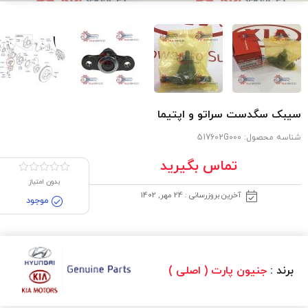
سیبک سگدست سراتو و اپتیما
شناسه محصول:
517602G000
تماس بگیرید
بدون امتیاز
آخرین بروزرسانی : 24 مهر, 1402
موجود
برند :
جنیون پارت ( اصلی )