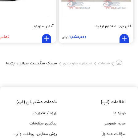
قفل درب صندوق اپتيما
آنتن سورنتو
۱,۰۵۰,۰۰۰
تماس 
تومان
قطعات
تعلیق و جلو بندي
سیبک سگدست سراتو و اپتیما
اطلاعات (اپ)
خدمات مشتریان (اپ)
درباره ما
ورود / عضویت
حریم خصوصی
پیگیری سفارشات
سؤالات متداول
روش سفارش، پرداخت و ارسال