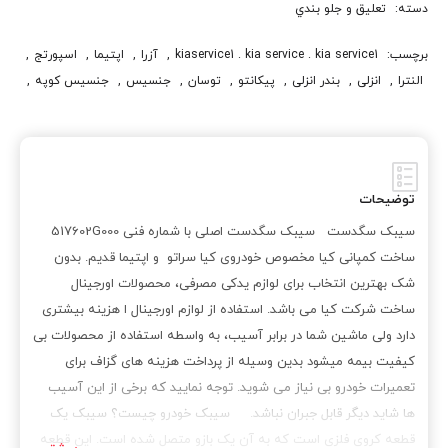
دسته:
تعلیق و جلو بندي
برچسب:
kiaservice1 . kia service . kia service1
,
آزرا
,
اپتيما
,
اسپورتج
,
النترا
,
انزلی
,
بندر انزلی
,
پيکانتو
,
توسان
,
جنسيس
,
جنسيس کوپه
,
خودروي کيا
,
رشت
,
سانتافه
,
سورنتو
,
سوناتا
,
سیبک سگدست
,
سیبک سگدست اپتيما
,
سیبک سگدست اپتيما 2009
,
سیبک سگدست اپتيما 2010
,
سیبک سگدست اپتيما قديم
,
سیبک سگدست چرخ جلو
,
سیبک سگدست سراتو
,
توضیحات
سیبک سگدست سراتو 2010
,
سیبک سگدست سراتو سايپا
,
کادنزا
,
کيا
,
سیبک سگدست سیبک سگدست اصلی با شماره فنی 517602G000
کيا اپتيما
,
کيا اسپورتج
,
کيا پيکانتو
,
کيا سراتو
,
کيا سرويس
,
ساخت کمپانی کیا مخصوص خودروی کیا سراتو و اپتیما قدیم. بدون
کيا سرويس 1
,
کيا سرويس وان
,
کيا سورنتو
,
کيا کادنزا
,
کيا موتور
,
شک بهترین انتخاب برای لوازم یدکی مصرفی، محصولات اورجینال
کيا موهاوي
,
گیلان
,
لاهیجان
,
موهاوي
,
موهاوي 6 سيلندر
,
ساخت شرکت کیا می باشد. استفاده از لوازم اورجینال ا هزینه بیشتری
موهاوي 8 سيلندر
,
موهاوي شش سيلندر
,
موهاوي هشت سيلندر
,
هيوندا
دارد ولی ماشین شما در برابر آسیب، به واسطه استفاده از محصولات بی
,
هيوندا آزرا
,
هيوندا اکسنت
,
هيوندا النترا
,
هيوندا جنسيس
,
کیفیت بیمه میشود بدین وسیله از پرداخت هزینه های گزاف برای
هيوندا جنسيس کوپه
,
هيوندا سوناتا
,
هيوندا ورنا
,
هيونداي
,
تعمیرات خودرو بی نیاز می شوید. توجه نمایید که برخی از این آسیب
هيونداي توسان
,
هيونداي سانتافه
,
هيونداي سنتنيال
,
هيونداي وراکروز
,
ها شاید دیگر قابل جبران نباشد. سیبک خودرو چیست؟ سیبک یک
وراکروز
,
ورنا
قطعه کروی فلزی است که به آن یک بازو متصل شده است. این قطعه