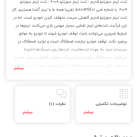
لنت ترمز سورنتو قدیم - لنت ترمز سورنتو 2008 - لنت ترمز سورنتو
2009 با شماره فنی 581013EE01 تقریبا همه ما با ترمز آشنا هستیم. کار
لنت ترمز سورنتو قدیم کاهش سرعت متوقف کردن خودرو است. اما در
این فرآیند، لنت‌های ترمز نقشی بسیار مهمی بازی می‌کنند. ترمزها در
شرایط ضروری می‌توانند باعث توقف خودرو شوند تا خودرو به موانع
برخورد نکند. توقف خودرو نیازمند اصطکاک است و تولید اصطکاک در
سیستم ترمز، به عهده لنت‌هاست. لنت‌ها روی دیسک‌ها فشرده
می‌شوند و اصطکاک میان لنت و دیسک، موجب کاهش سرعت خودرو
می‌شود. طول عمر لنت و دیسک‌ها به نوع خودرو، شیوه رانندگی با آن و
محل رانندگی با آن بستگی دارد. به طور کلی طول عمر لنت در خودرو های
کیا بین 25 تا 45 هزار کیلومتر در شاسی ها و 40 تا 60 هزار کیلومتر در
سواری برآورد می‌شود. اما زمان مناسب برای تعویض لنت ترمز سورنتو
2008 کاملا بستگی به شما دارد و عوامل متعددی بر آن اثر می‌گذارند.
توضیحات تکمیلی
نظرات (0)
عوامل مصرف لنت ترمز سورنتو 2009 رانندگی در اتوبان ها نسبت به داخل
شهر و رانندگی در ترافیک مصرف لنت کمتری دارد. در مناطق داخلی
شهری شما باید در هر تقاطع توقف کنید و دوباره حرکت کنید. در نتیجه
فشار بیشتری بر لنت‌های می‌آورید. هرچه تعداد سرنشین‌های خودرو