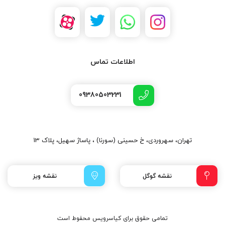
اطلاعات تماس
09380503231
تهران، سهروردی، خ حسینی (سورنا) ، پاساژ سهیل، پلاک 13
نقشه گوگل
نقشه ویز
تمامی حقوق برای کیاسرویس محفوط است