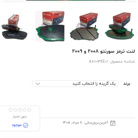
لنت ترمز سورنتو 2008 و 2009
شناسه محصول:
581013EE01
برند
بدون امتیاز
آخرین بروزرسانی : 11 مرداد, 1405
موجود