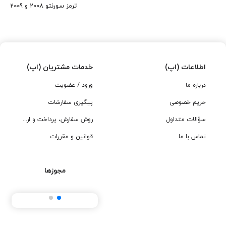
ترمز سورنتو 2008 و 2009
کشیدن لنت شده و راننده را آگاه میسازد. از میان شکاف‌های رینگ
خورو می‌توانید لنت ترمز را ببینید. حداقل ۳ میلی‌متر از لنت باید قابل
رویت باشد. اگر چیزی کمتر از ۳ میلی‌متر می‌بینید، باید لنت‌ها را
تعویض کنید. اگر در زمان ترمز، فرمان خودرو به یک سمت می‌کشد،
احتمالا نیاز به تعویض لنت دارید. البته ممکن است خرابی کالیپرها نیز
اطلاعات (اپ)
خدمات مشتریان (اپ)
عامل این موضوع باشد. در صورتی که این قطعه را از ما تهیه کردید و
درباره ما
ورود / عضویت
نیاز به تعویض لنت ترمز در منزل دارید، با ما تماس بگیرید
حریم خصوصی
پیگیری سفارشات
سؤالات متداول
روش سفارش، پرداخت و ارسال
تماس با ما
قوانین و مقررات
مجوزها