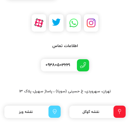
اطلاعات تماس
09380503231
تهران، سهروردی، خ حسینی (سورنا) ، پاساژ سهیل، پلاک 13
نقشه گوگل
نقشه ویز