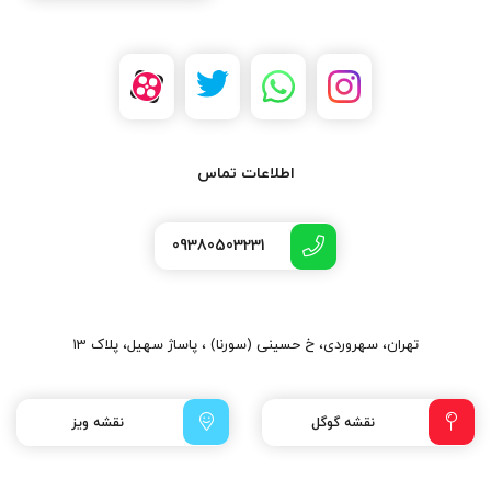
اطلاعات تماس
09380503231
تهران، سهروردی، خ حسینی (سورنا) ، پاساژ سهیل، پلاک 13
نقشه گوگل
نقشه ویز